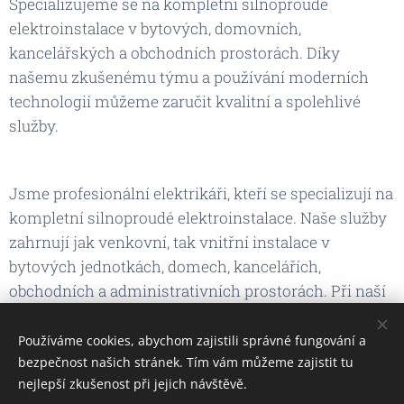
Specializujeme se na kompletní silnoproudé
elektroinstalace v bytových, domovních,
kancelářských a obchodních prostorách. Díky
našemu zkušenému týmu a používání moderních
technologií můžeme zaručit kvalitní a spolehlivé
služby.
Jsme profesionální elektrikáři, kteří se specializují na
kompletní silnoproudé elektroinstalace. Naše služby
zahrnují jak venkovní, tak vnitřní instalace v
bytových jednotkách, domech, kancelářích,
obchodních a administrativních prostorách. Při naší
práci dbáme na preciznost, kvalitu a bezpečnost.
Používáme cookies, abychom zajistili správné fungování a
bezpečnost našich stránek. Tím vám můžeme zajistit tu
nejlepší zkušenost při jejich návštěvě.